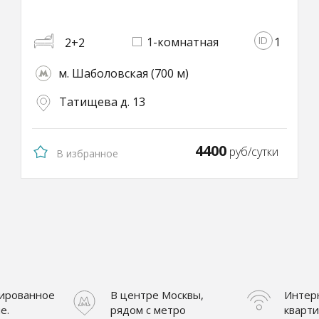
1-комнатная
1
2+2
м. Шаболовская (700 м)
Татищева д. 13
4400
руб/сутки
В избранное
ированное
В центре Москвы,
Интерн
е.
рядом с метро
кварт