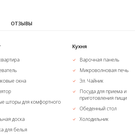
ОТЗЫВЫ
т
Кухня
квартира
Варочная панель
еватель
Микроволновая печь
иковые окна
Эл. Чайник
лятор
Посуда для приема и
приготовления пищи
ые шторы для комфортного
Обеденный стол
ьная доска
Холодильник
а для белья