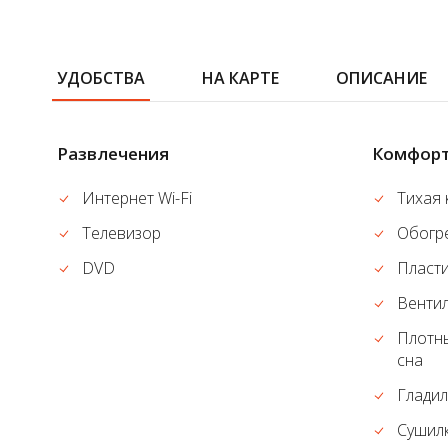
УДОБСТВА
НА КАРТЕ
ОПИСАНИЕ
Развлечения
Комфор
Интернет Wi-Fi
Тихая 
Телевизор
Обогр
DVD
Пласт
Венти
Плотн
сна
Гладил
Сушилк